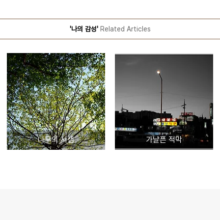
'나의 감성'
Related Articles
나무의 시샘
가냘픈 적막