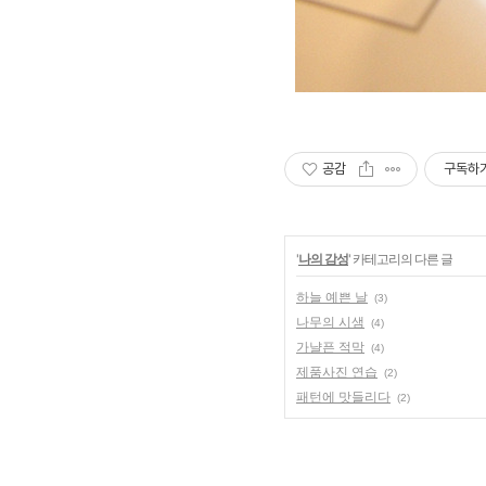
공감
구독하
'
나의 감성
' 카테고리의 다른 글
하늘 예쁜 날
(3)
나무의 시샘
(4)
가냘픈 적막
(4)
제품사진 연습
(2)
패턴에 맛들리다
(2)