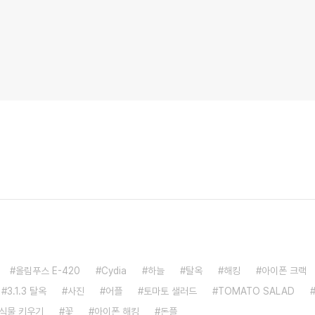
올림푸스 E-420
Cydia
하늘
탈옥
해킹
아이폰 크랙
3.1.3 탈옥
사진
어플
토마토 샐러드
TOMATO SALAD
식물 키우기
꽃
아이폰 해킹
돈플