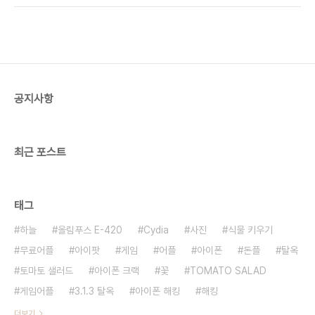
전자의 경우는 완전 땡큐지만, 후자의 경우 3.1.3 유
수 있습니다. 단, 아이폰과 아이팟 전용 사이트입니
저들은 완전 물 먹은 셈이 되겠죠. 그가 올..
다. 먼저 아이시네마(icinema)입니다.
http://icinema.myhome.tv/ 먼저, 이 주소를 사
파리(아이폰, 아이팟에 있는 웹브라우저)로 들어갑니
다. 아래에 '+'모양을 누르시면 오른쪽과 같은 메뉴가
나오는데요, 가운데 '홈 화면에 추가'를 누르시면 흔
공지사항
히 어플을 받으면 생기는 아이콘처럼 바로가기를 만
들 수 있습니다. 저는 그냥 기본적인 이름으로 지정하
여 만들었습니다. 다음부터는 아이콘을 누르는..
최근 포스트
태그
하늘
올림푸스 E-420
Cydia
사진
식물 키우기
무료어플
아이팟
게임
어플
아이폰
돈플
탈옥
토마토 샐러드
아이폰 크랙
꽃
TOMATO SALAD
게임어플
3.1.3 탈옥
아이폰 해킹
해킹
더보기