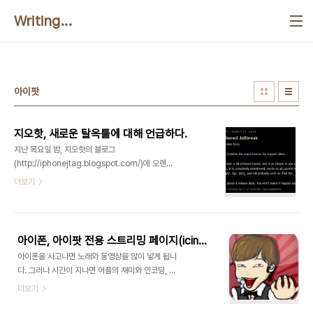
본문 바로가기
Writing...
아이팟
지오핫, 새로운 탈옥툴에 대해 언급하다.
지난 목요일 밤, 지오핫의 블로그
(http://iphonejtag.blogspot.com/)에 오랜만
에 새글이 올라왔습니다. 간략하게 설명해 드리면, 우
더보기
리의 지오핫이 완탈(완전탈옥)툴을 만들었다고 합니
다. 이번 탈옥툴은 이전의 '블랙레인'처럼 사용이 쉽
다고 하네요. 게다가 기존의 모든 기종(아이팟, 아이
폰)에서 작동하며 곧 나올 아이패드에서도 작동할 거
아이폰, 아이팟 전용 스트리밍 페이지(icinema, iserio)
라고 합니다. 그리고 탈옥툴 공개날짜는 아직 미정이
아이폰을 사고나면 노래와 동영상을 많이 넣게 됩니
라고 합니다. 다만, 여기서 생각해 볼 것은 펌웨어에
다. 그러나 시간이 지나면 어플의 재미와 인코딩, 동
대한 얘기가 없다는 겁니다. 펌웨어가 뭐든 상관없다
기화의 귀찮음으로 점점 소홀해지기도 하는데요, 이
더보기
는 것인지 아니면 기존의 '블랙레인'을 업그레이드 하
번에 소개해드릴 사이트(어플이 아닙니다.)는 WIFI
여 반탈을 완탈로 만들었다는 것인지 알 수 없습니다.
만 되면 어디서든 간편하게 스트리밍 서비스를 즐길